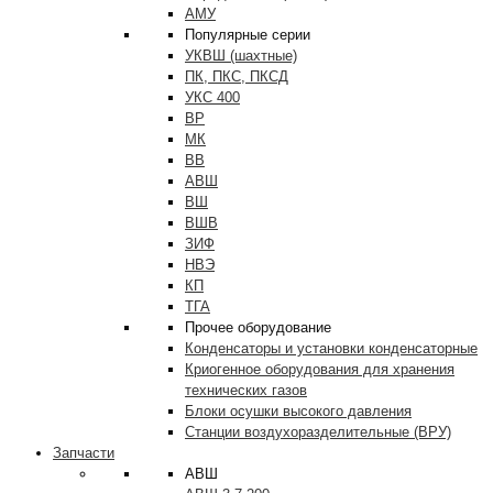
АМУ
Популярные серии
УКВШ (шахтные)
ПК, ПКС, ПКСД
УКС 400
ВР
МК
ВВ
АВШ
ВШ
ВШВ
ЗИФ
НВЭ
КП
ТГА
Прочее оборудование
Конденсаторы и установки конденсаторные
Криогенное оборудования для хранения
технических газов
Блоки осушки высокого давления
Станции воздухоразделительные (ВРУ)
Запчасти
АВШ