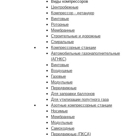
Виды компрессоров
Центробежные
Компрессор - детандер
Винтовые
Роторные
Мембранные
Строительные и дорожные
Спиральные
Компрессорные станции
Автомобильные газонаполнительные
(АГНКС)
Винтовые
Воздушные
Газовые
Модульные
Передвижные
Для заправки баллонов
Для утилизации попутного газа
Азотные компрессорные станции
Носимые
Мембранные
Модульные
Самоходные
Передвижные (ПКСА)