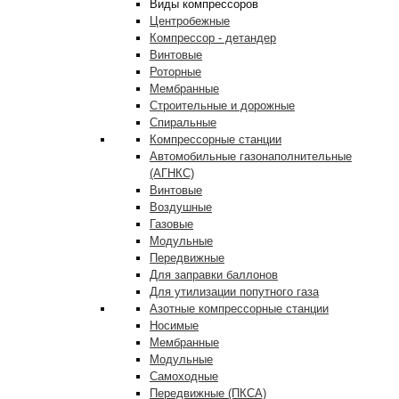
Виды компрессоров
Центробежные
Компрессор - детандер
Винтовые
Роторные
Мембранные
Строительные и дорожные
Спиральные
Компрессорные станции
Автомобильные газонаполнительные
(АГНКС)
Винтовые
Воздушные
Газовые
Модульные
Передвижные
Для заправки баллонов
Для утилизации попутного газа
Азотные компрессорные станции
Носимые
Мембранные
Модульные
Самоходные
Передвижные (ПКСА)