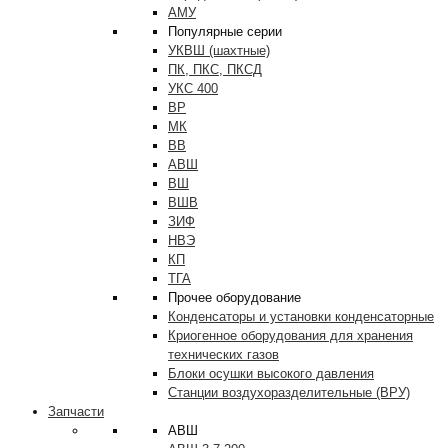
АМУ
Популярные серии
УКВШ (шахтные)
ПК, ПКС, ПКСД
УКС 400
ВР
МК
ВВ
АВШ
ВШ
ВШВ
ЗИФ
НВЭ
КП
ТГА
Прочее оборудование
Конденсаторы и установки конденсаторные
Криогенное оборудования для хранения
технических газов
Блоки осушки высокого давления
Станции воздухоразделительные (ВРУ)
Запчасти
АВШ