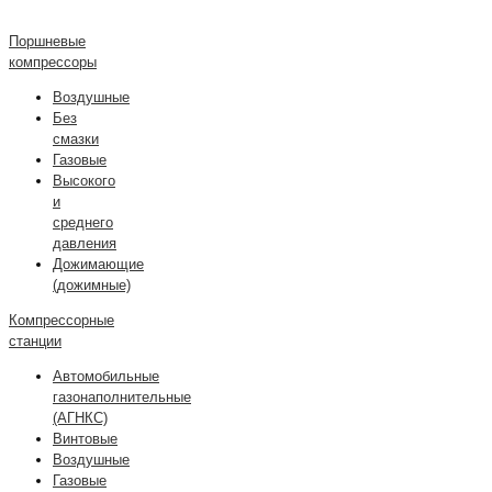
Поршневые
компрессоры
Воздушные
Без
смазки
Газовые
Высокого
и
среднего
давления
Дожимающие
(дожимные)
Компрессорные
станции
Автомобильные
газонаполнительные
(АГНКС)
Винтовые
Воздушные
Газовые