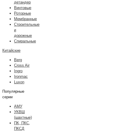
детандер
Винтовые
Роторные
Мембранные
Строительные
и
дорожные
Спиральные
Китайские
Berg
Cross Air
Ingro
Ironmac
Luxon
Популярные
серии
АМУ
УКВШ
(шахтные)
ПК, ПКС,
ПКСД