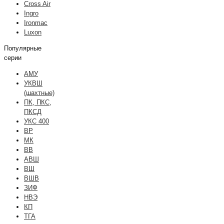
Cross Air
Ingro
Ironmac
Luxon
Популярные
серии
АМУ
УКВШ
(шахтные)
ПК, ПКС,
ПКСД
УКС 400
ВР
МК
ВВ
АВШ
ВШ
ВШВ
ЗИФ
НВЭ
КП
ТГА