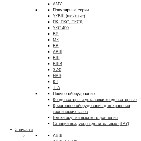
АМУ
Популярные серии
УКВШ (шахтные)
ПК, ПКС, ПКСД
УКС 400
ВР
МК
ВВ
АВШ
ВШ
ВШВ
ЗИФ
НВЭ
КП
ТГА
Прочее оборудование
Конденсаторы и установки конденсаторные
Криогенное оборудования для хранения
технических газов
Блоки осушки высокого давления
Станции воздухоразделительные (ВРУ)
Запчасти
АВШ