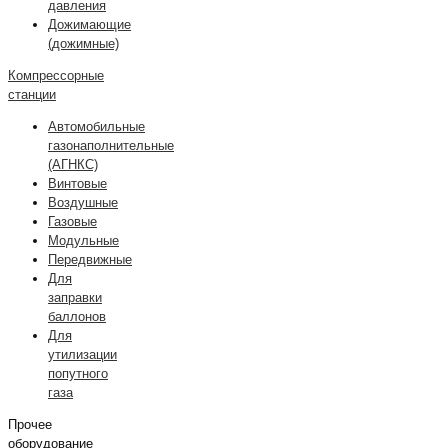
давления
Дожимающие
(дожимные)
Компрессорные
станции
Автомобильные
газонаполнительные
(АГНКС)
Винтовые
Воздушные
Газовые
Модульные
Передвижные
Для
заправки
баллонов
Для
утилизации
попутного
газа
Прочее
оборудование