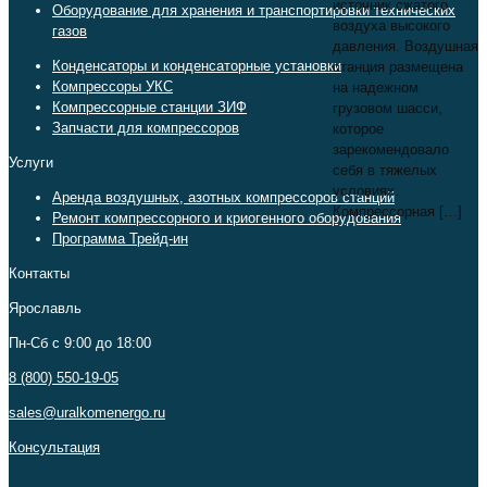
источник сжатого
Оборудование для хранения и транспортировки технических
воздуха высокого
газов
давления. Воздушная
Конденсаторы и конденсаторные установки
станция размещена
Компрессоры УКС
на надежном
Компрессорные станции ЗИФ
грузовом шасси,
Запчасти для компрессоров
которое
зарекомендовало
Услуги
себя в тяжелых
условиях.
Аренда воздушных, азотных компрессоров станций
Компрессорная
[…]
Ремонт компрессорного и криогенного оборудования
Программа Трейд-ин
Контакты
Ярославль
Пн-Сб c 9:00 до 18:00
8 (800) 550-19-05
sales@uralkomenergo.ru
Консультация