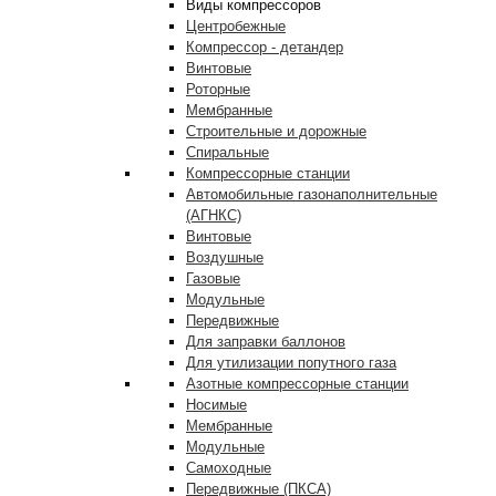
Виды компрессоров
Центробежные
Компрессор - детандер
Винтовые
Роторные
Мембранные
Строительные и дорожные
Спиральные
Компрессорные станции
Автомобильные газонаполнительные
(АГНКС)
Винтовые
Воздушные
Газовые
Модульные
Передвижные
Для заправки баллонов
Для утилизации попутного газа
Азотные компрессорные станции
Носимые
Мембранные
Модульные
Самоходные
Передвижные (ПКСА)